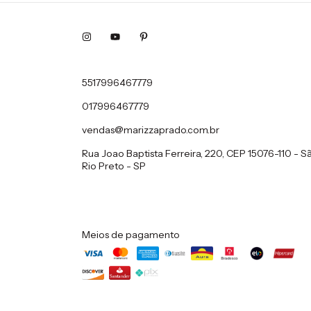
5517996467779
017996467779
vendas@marizzaprado.com.br
Rua Joao Baptista Ferreira, 220, CEP 15076-110 - S
Rio Preto - SP
Meios de pagamento