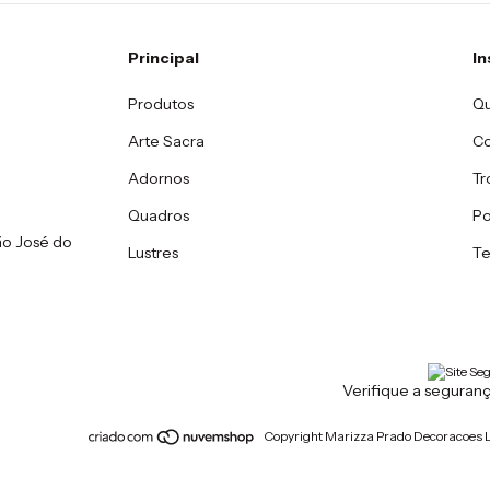
Principal
In
Produtos
Q
Arte Sacra
C
Adornos
Tr
Quadros
Po
ão José do
Lustres
Te
Verifique a seguranç
Copyright Marizza Prado Decoracoes L