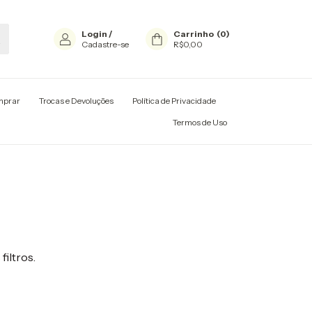
Login
/
Carrinho
(
0
)
Cadastre-se
R$0,00
mprar
Trocas e Devoluções
Política de Privacidade
Termos de Uso
filtros.