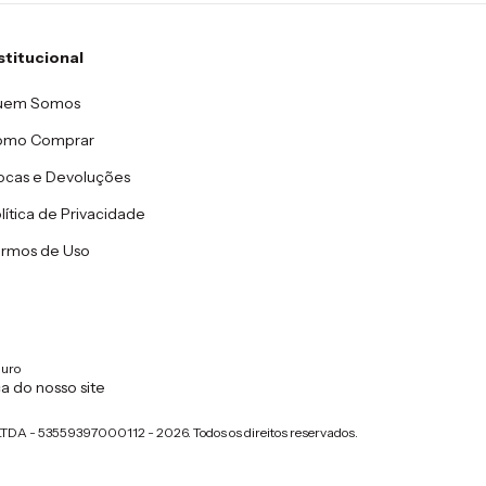
stitucional
uem Somos
omo Comprar
ocas e Devoluções
lítica de Privacidade
rmos de Uso
a do nosso site
TDA - 53559397000112 - 2026. Todos os direitos reservados.