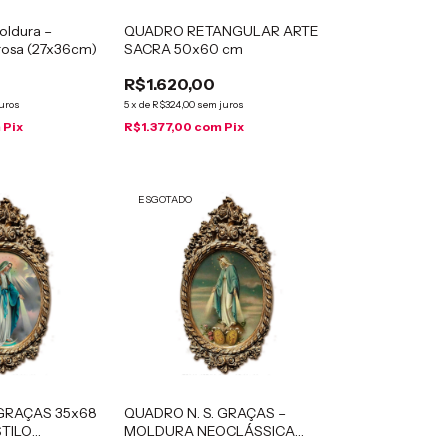
ldura –
QUADRO RETANGULAR ARTE
rosa (27x36cm)
SACRA 50x60 cm
R$1.620,00
uros
5
x
de
R$324,00
sem juros
m
Pix
R$1.377,00
com
Pix
ESGOTADO
 GRAÇAS 35x68
QUADRO N. S. GRAÇAS –
TILO
MOLDURA NEOCLÁSSICA