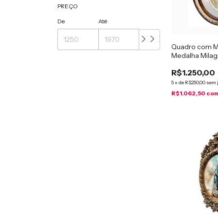
PREÇO
De
Até
Quadro com M
Medalha Milag
R$1.250,00
5
x
de
R$250,00
sem 
R$1.062,50
co