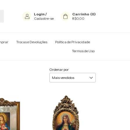
Login
/
Carrinho
(
0
)
Cadastre-se
R$0,00
mprar
Trocas e Devoluções
Política de Privacidade
Termos de Uso
Ordenar por