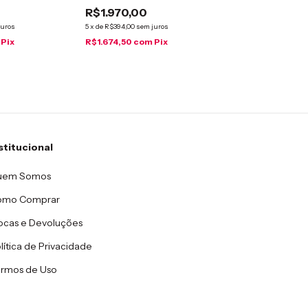
O
35x68
R$1.970,00
juros
5
x
de
R$394,00
sem juros
Pix
R$1.674,50
com
Pix
stitucional
uem Somos
omo Comprar
ocas e Devoluções
lítica de Privacidade
rmos de Uso