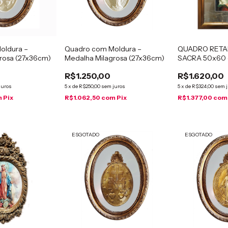
oldura –
Quadro com Moldura –
QUADRO RETA
rosa (27x36cm)
Medalha Milagrosa (27x36cm)
SACRA 50x60
R$1.250,00
R$1.620,00
juros
5
x
de
R$250,00
sem juros
5
x
de
R$324,00
sem 
m
Pix
R$1.062,50
com
Pix
R$1.377,00
com
ESGOTADO
ESGOTADO