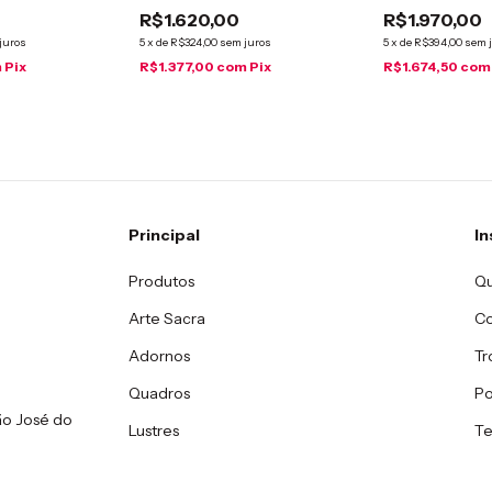
NEOCLÁSSIC
R$1.620,00
R$1.970,00
juros
5
x
de
R$324,00
sem juros
5
x
de
R$394,00
sem 
m
Pix
R$1.377,00
com
Pix
R$1.674,50
com
Principal
In
Produtos
Q
Arte Sacra
C
Adornos
Tr
Quadros
Po
ão José do
Lustres
Te