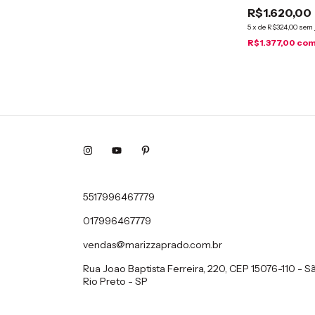
R$1.620,00
5
x
de
R$324,00
sem 
R$1.377,00
co
5517996467779
017996467779
vendas@marizzaprado.com.br
Rua Joao Baptista Ferreira, 220, CEP 15076-110 - S
Rio Preto - SP