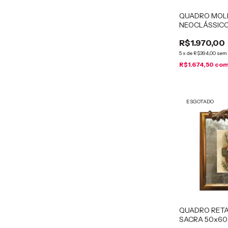
QUADRO MOL
NEOCLÁSSICO 
Graças
R$1.970,00
5
x
de
R$394,00
sem 
R$1.674,50
co
ESGOTADO
QUADRO RET
SACRA 50x60