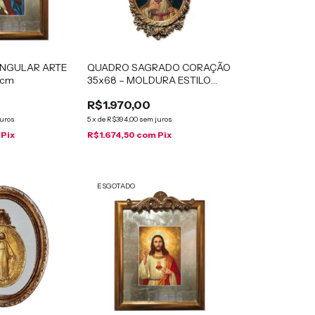
NGULAR ARTE
QUADRO SAGRADO CORAÇÃO
 cm
35x68 – MOLDURA ESTILO
NEOCLÁSSICO
R$1.970,00
juros
5
x
de
R$394,00
sem juros
Pix
R$1.674,50
com
Pix
ESGOTADO