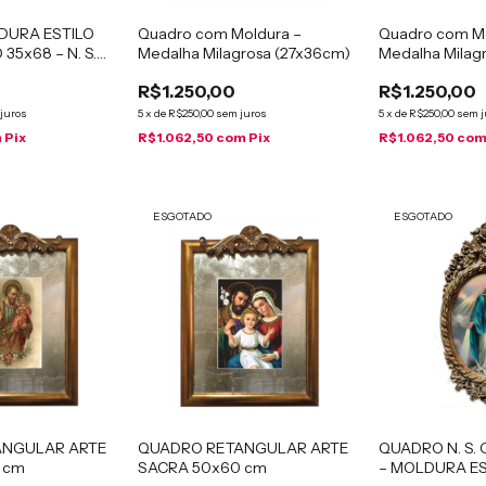
DURA ESTILO
Quadro com Moldura –
Quadro com Mo
35x68 – N. S.
Medalha Milagrosa (27x36cm)
Medalha Milag
R$1.250,00
R$1.250,00
juros
5
x
de
R$250,00
sem juros
5
x
de
R$250,00
sem j
m
Pix
R$1.062,50
com
Pix
R$1.062,50
co
ESGOTADO
ESGOTADO
ANGULAR ARTE
QUADRO RETANGULAR ARTE
QUADRO N. S.
 cm
SACRA 50x60 cm
– MOLDURA ES