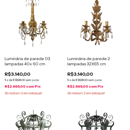
Luminária de parede 03
Luminária de parede 2
lampadas 40x 60 cm
lampadas 32X65 cm
R$3.140,00
R$3.140,00
5
x
de
R$628,00
sem juros
5
x
de
R$628,00
sem juros
R$2.669,00
com
Pix
R$2.669,00
com
Pix
Só restam
2
em estoque!
Só restam
2
em estoque!