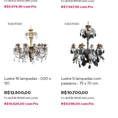
5
x
de
R$1.194,00
sem juros
5
x
de
R$1.870,00
sem juros
R$5.074,50
com
Pix
R$7.947,50
com
Pix
ESGOTADO
ESGOTADO
Lustre 16 lampadas - 0,90 x
Lustre 6 lampadas com
1,10
passaros - 75 x 70 cm
R$12.500,00
R$10.700,00
5
x
de
R$2.500,00
sem juros
5
x
de
R$2.140,00
sem juros
R$10.625,00
com
Pix
R$9.095,00
com
Pix