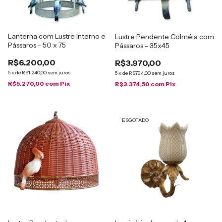
Lanterna com Lustre Interno e
Lustre Pendente Colméia com
Pássaros - 50 x 75
Pássaros - 35x45
R$6.200,00
R$3.970,00
5
x
de
R$1.240,00
sem juros
5
x
de
R$794,00
sem juros
R$5.270,00
com
Pix
R$3.374,50
com
Pix
ESGOTADO