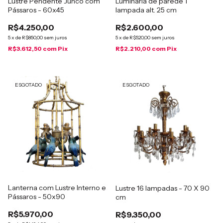
Lustre Pendente Junco com
Luminária de parede 1
Pássaros - 60x45
lampada alt. 25 cm
R$4.250,00
R$2.600,00
5
x
de
R$850,00
sem juros
5
x
de
R$520,00
sem juros
R$3.612,50
com
Pix
R$2.210,00
com
Pix
ESGOTADO
ESGOTADO
Lanterna com Lustre Interno e
Lustre 16 lampadas - 70 X 90
Pássaros - 50x90
cm
R$5.970,00
R$9.350,00